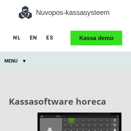
Nuvopos-kassasysteem
NL
EN
ES
Kassa demo
MENU
Kassasoftware horeca