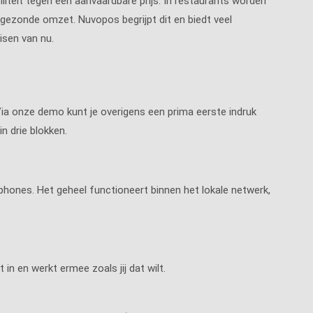
ibiliteit tegen een aanvaardbare prijs. In restaurants worden
ezonde omzet. Nuvopos begrijpt dit en biedt veel
sen van nu.
 Via onze demo kunt je overigens een prima eerste indruk
n drie blokken.
phones. Het geheel functioneert binnen het lokale netwerk,
 in en werkt ermee zoals jij dat wilt.